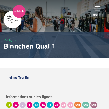
Passer
au
contenu
menu
principal
Par ligne
Binnchen Quai 1
Infos Trafic
Informations sur les lignes
2
6
7
8
13
16
18
21
23
25
CN1
CN2
CN5