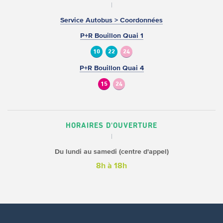
Service Autobus > Coordonnées
P+R Bouillon Quai 1
10
22
24
P+R Bouillon Quai 4
15
24
HORAIRES D'OUVERTURE
Du lundi au samedi (centre d'appel)
8h à 18h