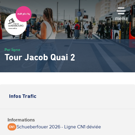
Passer
au
contenu
menu
principal
Par ligne
Tour Jacob Quai 2
Infos Trafic
Informations
Schueberfouer 2026 - Ligne CN1 déviée
CN1