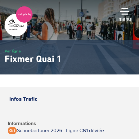
Passer
au
contenu
menu
principal
Par ligne
Fixmer Quai 1
Infos Trafic
Informations
Schueberfouer 2026 - Ligne CN1 déviée
CN1