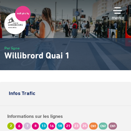
Passer
au
contenu
menu
principal
Par ligne
Willibrord Quai 1
Infos Trafic
Informations sur les lignes
2
6
7
8
13
16
18
21
23
25
CN1
CN2
CN5