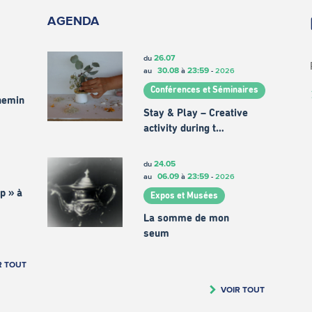
AGENDA
26.07
du
30.08
23:59
au
à
-
2026
Conférences et Séminaires
chemin
Stay & Play – Creative
activity during t…
24.05
du
06.09
23:59
au
à
-
2026
p » à
Expos et Musées
La somme de mon
seum
R TOUT
VOIR TOUT