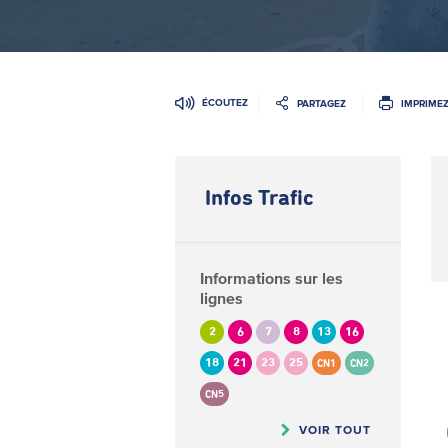
ÉCOUTEZ
PARTAGEZ
IMPRIME
Infos Trafic
Informations sur les
lignes
2
6
7
8
13
16
18
21
23
25
CN1
CN2
CN5
VOIR TOUT