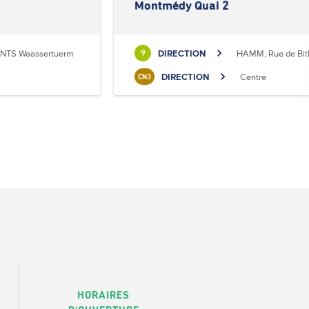
Montmédy Quai 2
NTS Waassertuerm
DIRECTION
HAMM, Rue de Bit
9
DIRECTION
Centre
CN3
HORAIRES