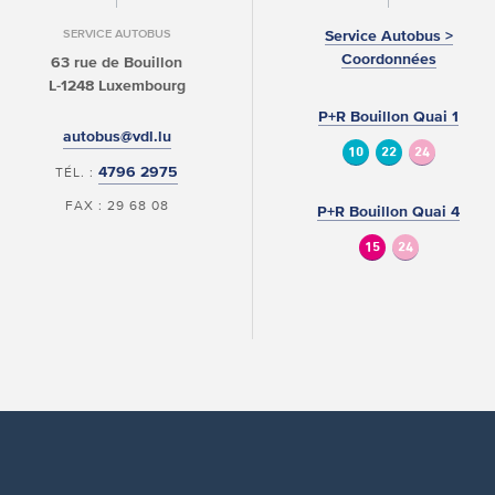
SERVICE AUTOBUS
Service Autobus >
Coordonnées
63 rue de Bouillon
L-1248 Luxembourg
P+R Bouillon Quai 1
autobus@vdl.lu
10
22
24
4796 2975
TÉL. :
FAX : 29 68 08
P+R Bouillon Quai 4
15
24