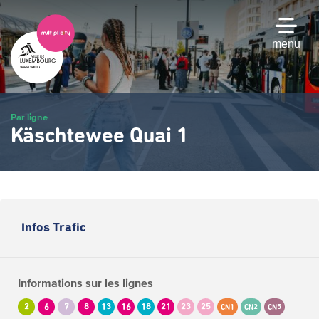
Passer
au
contenu
menu
principal
Par ligne
Käschtewee Quai 1
Infos Trafic
Informations sur les lignes
2
6
7
8
13
16
18
21
23
25
CN1
CN2
CN5