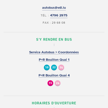
autobus@vdl.lu
4796 2975
TÉL. :
FAX : 29 68 08
S'Y RENDRE EN BUS
Service Autobus > Coordonnées
P+R Bouillon Quai 1
10
22
24
P+R Bouillon Quai 4
15
24
HORAIRES D'OUVERTURE