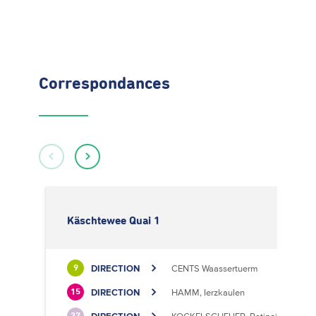
Correspondances
Käschtewee Quai 1
DIRECTION
CENTS Waassertuerm
9
DIRECTION
HAMM, Ierzkaulen
15