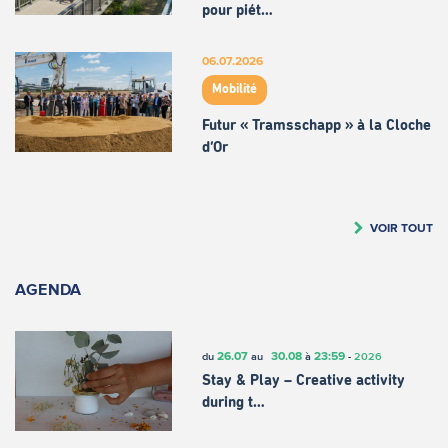
pour piét…
06.07.2026
Mobilité
Futur « Tramsschapp » à la Cloche
d’Or
VOIR TOUT
AGENDA
26.07
30.08
23:59
du
au
à
-
2026
Stay & Play – Creative activity
during t…