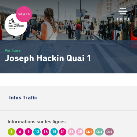
Passer
au
contenu
menu
principal
Par ligne
Joseph Hackin Quai 1
Infos Trafic
Informations sur les lignes
2
6
8
13
16
18
21
23
25
CN1
CN2
CN5