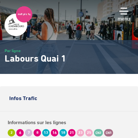
Passer
au
contenu
menu
principal
Par ligne
Labours Quai 1
Infos Trafic
Informations sur les lignes
2
6
7
8
13
16
18
21
23
25
CN2
CN5