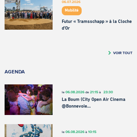
06.07.2026
Mobilité
Futur « Tramsschapp » à la Cloche
d’Or
VOIR TOUT
AGENDA
06.08.2026
21:15
23:30
le
de
à
La Boum (City Open Air Cinema
@Bonnevoie…
06.08.2026
10:15
le
à