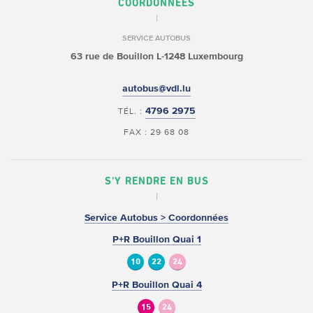
COORDONNÉES
SERVICE AUTOBUS
63 rue de Bouillon
L-1248 Luxembourg
autobus@vdl.lu
4796 2975
TÉL. :
FAX : 29 68 08
S'Y RENDRE EN BUS
Service Autobus > Coordonnées
P+R Bouillon Quai 1
10
22
24
P+R Bouillon Quai 4
15
24