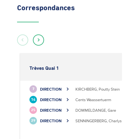
Correspondances
Trèves Quai 1
DIRECTION
KIRCHBERG, Poutty Stein
7
DIRECTION
Cents Waassertuerm
14
DIRECTION
DOMMELDANGE, Gare
25
DIRECTION
SENNINGERBERG, Charlys Statioun
29