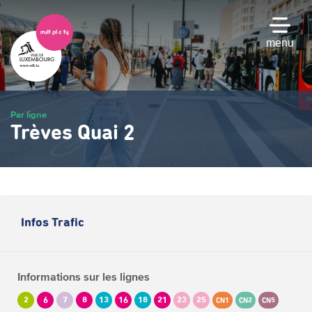
Passer
au
contenu
menu
principal
Par ligne
Trèves Quai 2
Infos Trafic
Informations sur les lignes
2
6
7
8
13
16
18
21
23
25
CN1
CN2
CN5