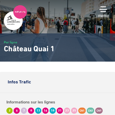
Passer
au
contenu
menu
principal
Par ligne
Château Quai 1
Infos Trafic
Informations sur les lignes
2
6
7
8
13
16
18
21
23
25
CN1
CN2
CN5