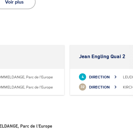
Voir plus
Jean Engling Quai 2
MMELDANGE, Parc de l'Europe
DIRECTION
LEUD
4
MMELDANGE, Parc de l'Europe
DIRECTION
KIRC
32
MELDANGE, Parc de l'Europe