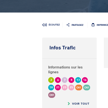
ÉCOUTEZ
PARTAGEZ
IMPRIME
Infos Trafic
Informations sur les
lignes
2
6
7
8
13
16
18
21
23
25
CN1
CN2
CN5
VOIR TOUT