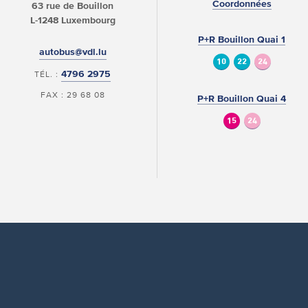
Coordonnées
63 rue de Bouillon
L-1248 Luxembourg
P+R Bouillon Quai 1
autobus@vdl.lu
10
22
24
4796 2975
TÉL. :
FAX : 29 68 08
P+R Bouillon Quai 4
15
24