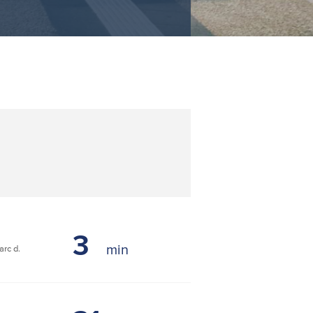
3
rc d.