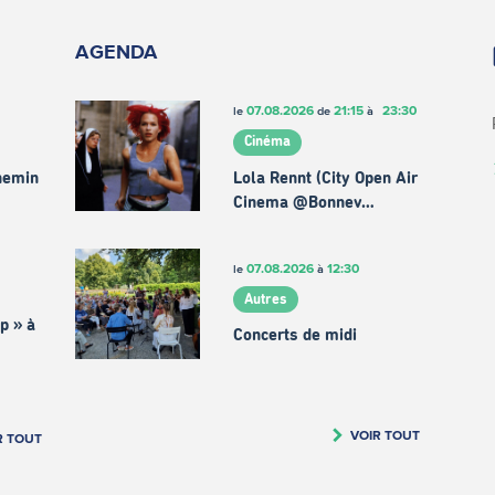
AGENDA
07.08.2026
21:15
23:30
le
de
à
Cinéma
chemin
Lola Rennt (City Open Air
Cinema @Bonnev…
07.08.2026
12:30
le
à
Autres
p » à
Concerts de midi
VOIR TOUT
R TOUT