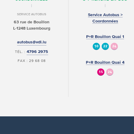
SERVICE AUTOBUS
Service Autobus >
Coordonnées
63 rue de Bouillon
L-1248 Luxembourg
P+R Bouillon Quai 1
autobus@vdl.lu
10
22
24
4796 2975
TÉL. :
FAX : 29 68 08
P+R Bouillon Quai 4
15
24