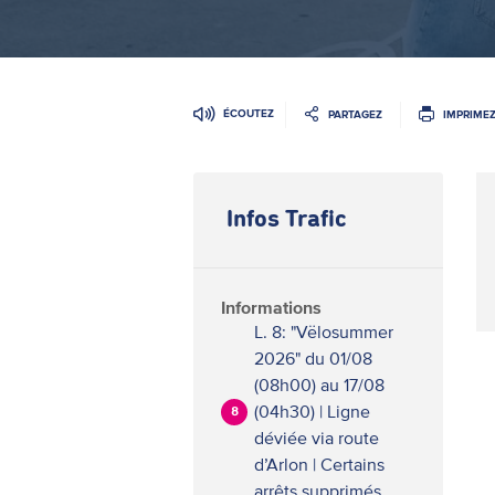
ÉCOUTEZ
PARTAGEZ
IMPRIME
Infos Trafic
Informations
L. 8: "Vëlosummer
2026" du 01/08
(08h00) au 17/08
(04h30) | Ligne
8
déviée via route
d’Arlon | Certains
arrêts supprimés.