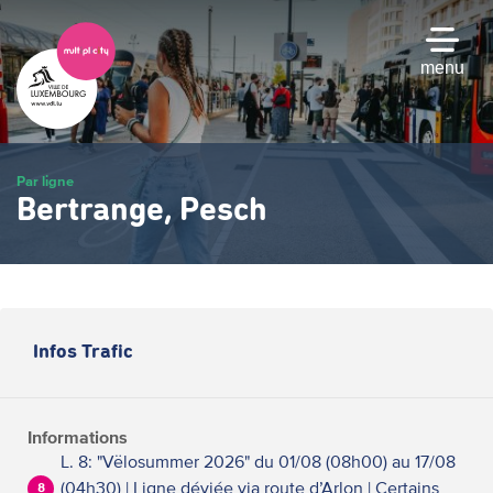
Passer
au
contenu
menu
principal
Par ligne
Bertrange, Pesch
Infos Trafic
Informations
L. 8: "Vëlosummer 2026" du 01/08 (08h00) au 17/08
(04h30) | Ligne déviée via route d’Arlon | Certains
8