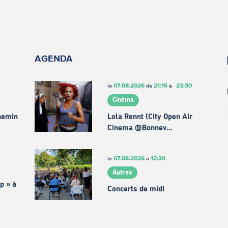
AGENDA
07.08.2026
21:15
23:30
le
de
à
Cinéma
chemin
Lola Rennt (City Open Air
Cinema @Bonnev…
07.08.2026
12:30
le
à
Autres
p » à
Concerts de midi