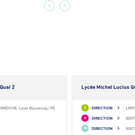
Quai 2
Lycée Michel Lucius Q
NNEVOIE, Lycée Bouneweg / PE
DIRECTION
LIMP
2
DIRECTION
BERT
8
DIRECTION
KIRC
30