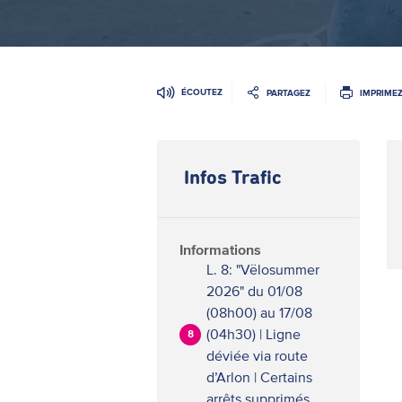
ÉCOUTEZ
PARTAGEZ
IMPRIME
Infos Trafic
Informations
L. 8: "Vëlosummer
2026" du 01/08
(08h00) au 17/08
(04h30) | Ligne
8
déviée via route
d’Arlon | Certains
arrêts supprimés.