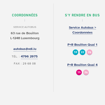
COORDONNÉES
S'Y RENDRE EN BUS
SERVICE AUTOBUS
Service Autobus >
Coordonnées
63 rue de Bouillon
L-1248 Luxembourg
P+R Bouillon Quai 1
autobus@vdl.lu
10
22
24
4796 2975
TÉL. :
FAX : 29 68 08
P+R Bouillon Quai 4
15
24