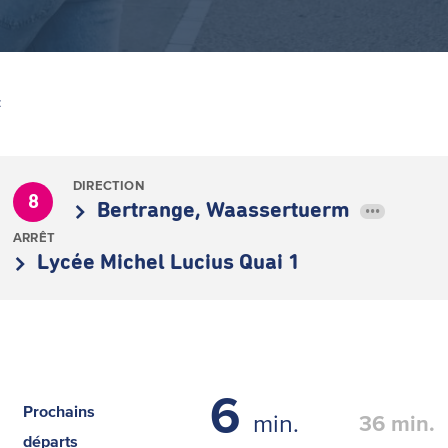
Z
DIRECTION
8
Bertrange, Waassertuerm
•••
ARRÊT
Lycée Michel Lucius Quai 1
6
Prochains
min.
36
min.
départs