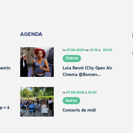
AGENDA
07.08.2026
21:15
23:30
le
de
à
Cinéma
chemin
Lola Rennt (City Open Air
Cinema @Bonnev…
07.08.2026
12:30
le
à
Autres
p » à
Concerts de midi