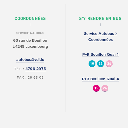
COORDONNÉES
S'Y RENDRE EN BUS
SERVICE AUTOBUS
Service Autobus >
Coordonnées
63 rue de Bouillon
L-1248 Luxembourg
P+R Bouillon Quai 1
autobus@vdl.lu
10
22
24
4796 2975
TÉL. :
FAX : 29 68 08
P+R Bouillon Quai 4
15
24