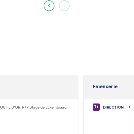
Faïencerie
OCHE D'OR, P+R Stade de Luxembourg
DIRECTION
T1