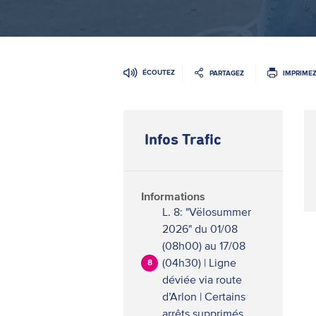
ÉCOUTEZ
PARTAGEZ
IMPRIME
Infos Trafic
Informations
L. 8: "Vëlosummer
2026" du 01/08
(08h00) au 17/08
(04h30) | Ligne
8
déviée via route
d’Arlon | Certains
arrêts supprimés.