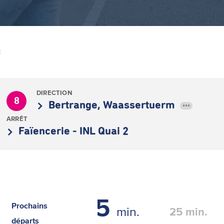
Z
DIRECTION
8
Bertrange, Waassertuerm
•••
ARRÊT
Faïencerie - INL Quai 2
5
Prochains
min.
25
min.
départs