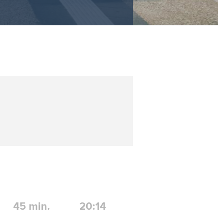
45
min.
20:14