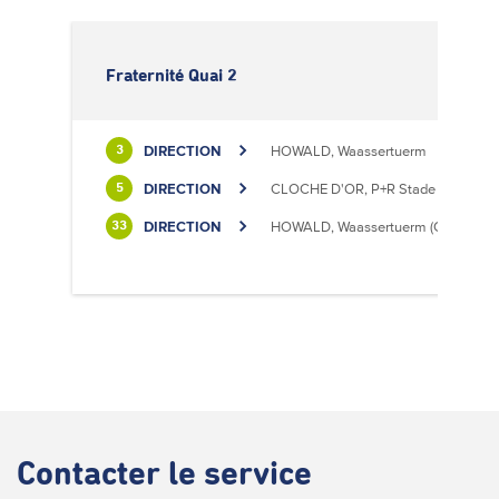
Fraternité Quai 2
DIRECTION
HOWALD, Waassertuerm
3
DIRECTION
CLOCHE D'OR, P+R Stade de Luxem
5
DIRECTION
HOWALD, Waassertuerm (CIPA)
33
Contacter
le service