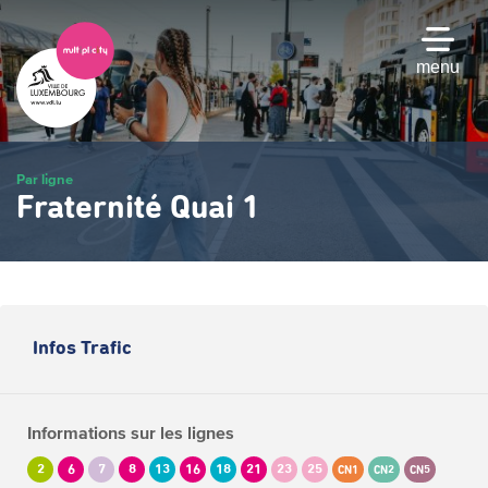
Passer
au
contenu
menu
principal
Par ligne
Fraternité Quai 1
Infos Trafic
Informations sur les lignes
2
6
7
8
13
16
18
21
23
25
CN1
CN2
CN5