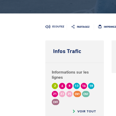
ÉCOUTEZ
PARTAGEZ
IMPRIME
Infos Trafic
Informations sur les
lignes
2
6
8
13
16
18
21
23
25
CN1
CN2
CN5
VOIR TOUT