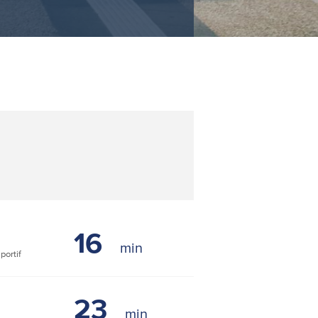
16
ortif
23