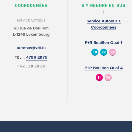
COORDONNÉES
S'Y RENDRE EN BUS
SERVICE AUTOBUS
Service Autobus >
Coordonnées
63 rue de Bouillon
L-1248 Luxembourg
P+R Bouillon Quai 1
autobus@vdl.lu
10
22
24
4796 2975
TÉL. :
FAX : 29 68 08
P+R Bouillon Quai 4
15
24