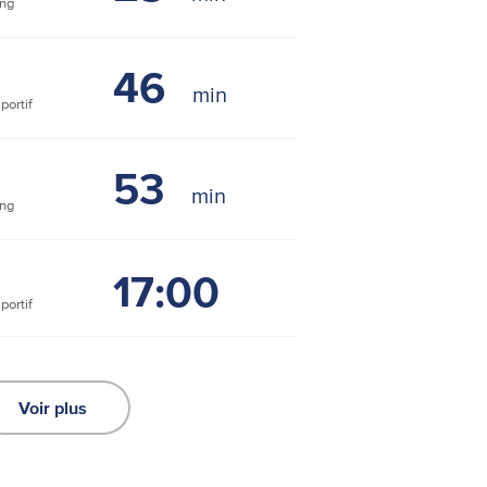
ng
46
ortif
53
ng
17:00
ortif
Voir plus