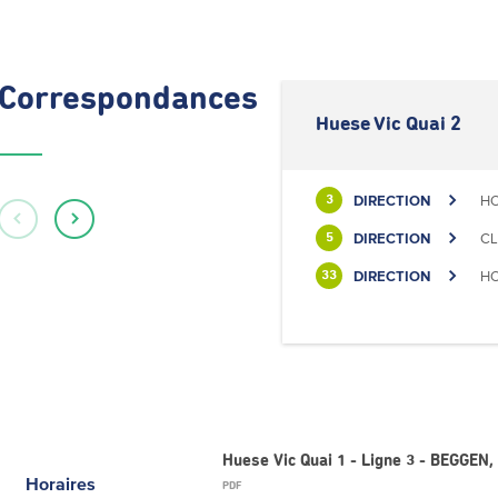
Correspondances
Huese Vic Quai 2
DIRECTION
HO
3
DIRECTION
CL
5
DIRECTION
HO
33
Huese Vic Quai 1 - Ligne 3 - BEGGEN,
Horaires
PDF