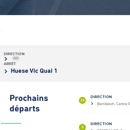
Z
DIRECTION
•••
ARRÊT
Huese Vic Quai 1
Prochains
DIRECTION
33
Bambësch, Centre Sp
départs
DIRECTION
5