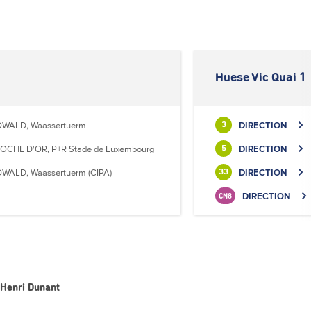
Huese Vic Quai 1
WALD, Waassertuerm
DIRECTION
3
OCHE D'OR, P+R Stade de Luxembourg
DIRECTION
5
WALD, Waassertuerm (CIPA)
DIRECTION
33
DIRECTION
CN8
 Henri Dunant