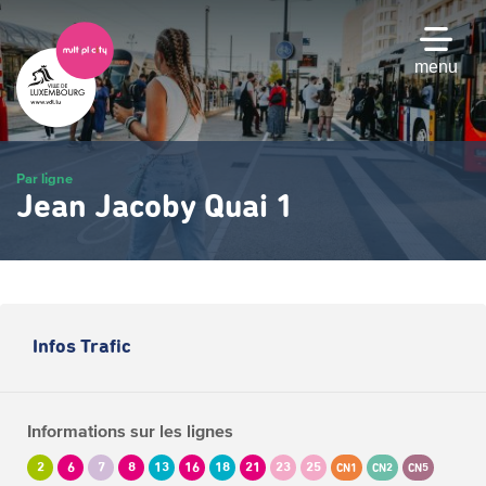
Passer
au
contenu
menu
principal
Par ligne
Jean Jacoby Quai 1
Infos Trafic
Informations sur les lignes
2
6
7
8
13
16
18
21
23
25
CN1
CN2
CN5