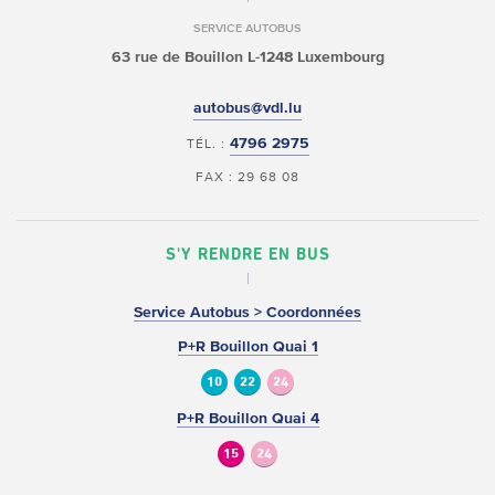
SERVICE AUTOBUS
63 rue de Bouillon
L-1248 Luxembourg
autobus@vdl.lu
4796 2975
TÉL. :
FAX : 29 68 08
S'Y RENDRE EN BUS
Service Autobus > Coordonnées
P+R Bouillon Quai 1
10
22
24
P+R Bouillon Quai 4
15
24