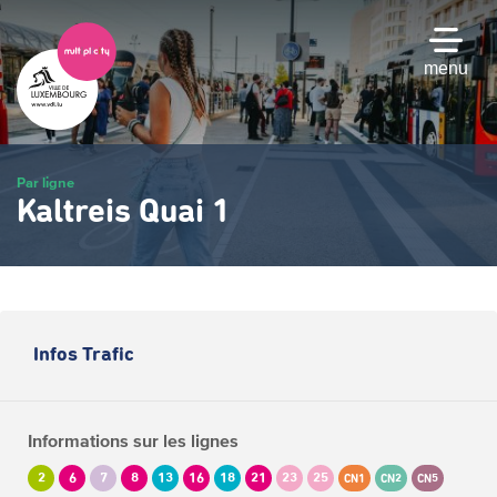
Passer
au
contenu
menu
principal
Par ligne
Kaltreis Quai 1
Infos Trafic
Informations sur les lignes
2
6
7
8
13
16
18
21
23
25
CN1
CN2
CN5