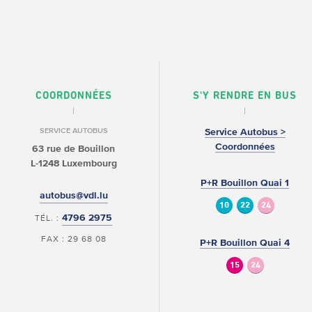
COORDONNÉES
S'Y RENDRE EN BUS
SERVICE AUTOBUS
Service Autobus >
Coordonnées
63 rue de Bouillon
L-1248 Luxembourg
P+R Bouillon Quai 1
autobus@vdl.lu
10
22
24
4796 2975
TÉL. :
FAX : 29 68 08
P+R Bouillon Quai 4
15
24