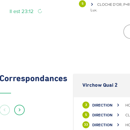
5
CLOCHE D’OR, P+R 
Lux.
Il est 23:12
Correspondances
Virchow Quai 2
DIRECTION
HO
3
DIRECTION
CL
5
DIRECTION
HO
33