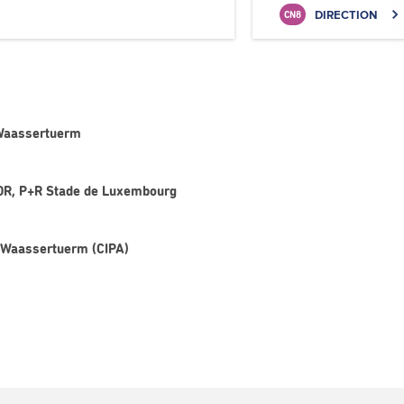
DIRECTION
CN8
 Waassertuerm
'OR, P+R Stade de Luxembourg
, Waassertuerm (CIPA)