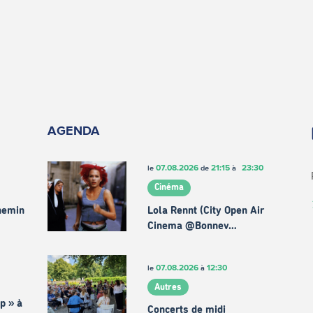
AGENDA
07.08.2026
21:15
23:30
le
de
à
Cinéma
chemin
Lola Rennt (City Open Air
Cinema @Bonnev…
07.08.2026
12:30
le
à
Autres
p » à
Concerts de midi