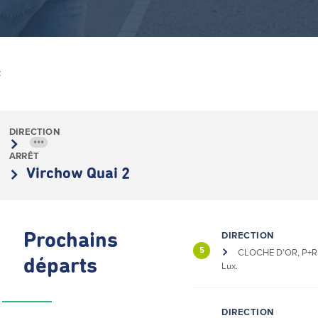
Z
DIRECTION
•••
ARRÊT
Virchow Quai 2
DIRECTION
Prochains
5
CLOCHE D’OR, P+R 
départs
Lux.
DIRECTION