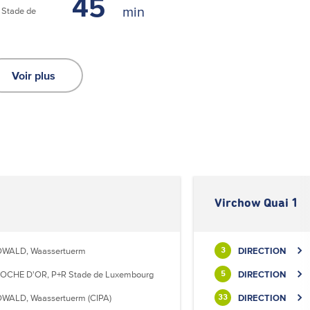
45
Stade de
Voir plus
Virchow Quai 1
WALD, Waassertuerm
DIRECTION
3
OCHE D'OR, P+R Stade de Luxembourg
DIRECTION
5
WALD, Waassertuerm (CIPA)
DIRECTION
33