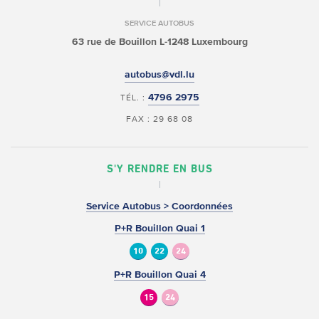
SERVICE AUTOBUS
63 rue de Bouillon
L-1248 Luxembourg
autobus@vdl.lu
4796 2975
TÉL. :
FAX : 29 68 08
S'Y RENDRE EN BUS
Service Autobus > Coordonnées
P+R Bouillon Quai 1
10
22
24
P+R Bouillon Quai 4
15
24