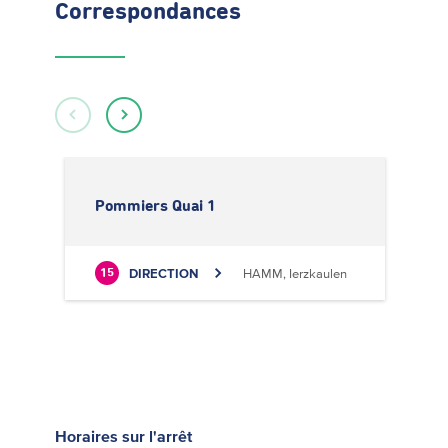
Correspondances
Pommiers Quai 1
P
DIRECTION
HAMM, Ierzkaulen
15
1
Horaires
sur l'arrêt