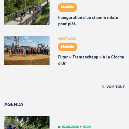
Mobilité
Inauguration d'un chemin mixte
pour piét…
06.07.2026
Mobilité
Futur « Tramsschapp » à la Cloche
d’Or
VOIR TOUT
AGENDA
10.08.2026
15:00
le
à