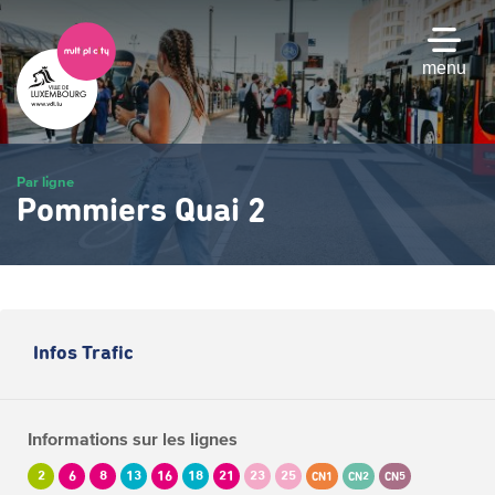
Passer
au
contenu
menu
principal
Par ligne
Pommiers Quai 2
Infos Trafic
Informations sur les lignes
2
6
8
13
16
18
21
23
25
CN1
CN2
CN5