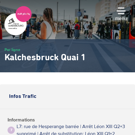
Passer
au
contenu
menu
principal
Par ligne
Kalchesbruck Quai 1
Infos Trafic
Informations
L7: rue de Hesperange barrée | Arrêt Léon XIII Q2+3
7
supprimé | Arrêt de substitution: Léon XIII Q1+2