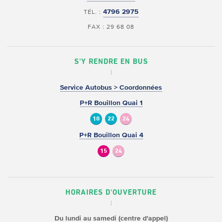
4796 2975
TÉL. :
FAX : 29 68 08
S'Y RENDRE EN BUS
Service Autobus > Coordonnées
P+R Bouillon Quai 1
10
22
24
P+R Bouillon Quai 4
15
24
HORAIRES D'OUVERTURE
Du lundi au samedi (centre d'appel)