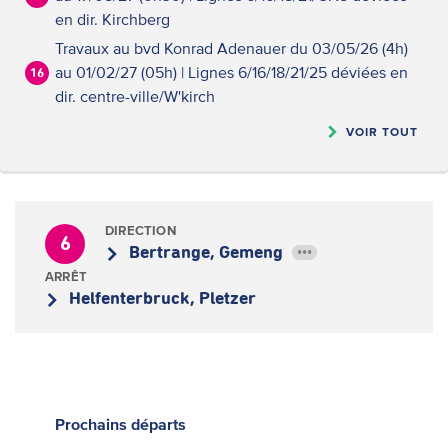
en dir. Kirchberg
Travaux au bvd Konrad Adenauer du 03/05/26 (4h)
au 01/02/27 (05h) | Lignes 6/16/18/21/25 déviées en
16
dir. centre-ville/W'kirch
VOIR TOUT
DIRECTION
6
Bertrange, Gemeng
•••
ARRÊT
Helfenterbruck, Pletzer
Prochains
départs