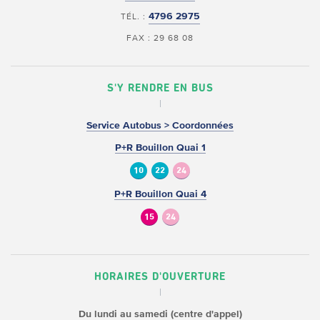
4796 2975
TÉL. :
FAX : 29 68 08
S'Y RENDRE EN BUS
Service Autobus > Coordonnées
P+R Bouillon Quai 1
10
22
24
P+R Bouillon Quai 4
15
24
HORAIRES D'OUVERTURE
Du lundi au samedi (centre d'appel)