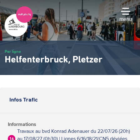
Passer
au
contenu
menu
principal
Par ligne
Helfenterbruck, Pletzer
Infos Trafic
Informations
Travaux au bvd Konrad Adenauer du 22/07/26 (20h)
au 17/08/27 (0h30) | Lignes 6/16/18/21/CN5 déviées
16