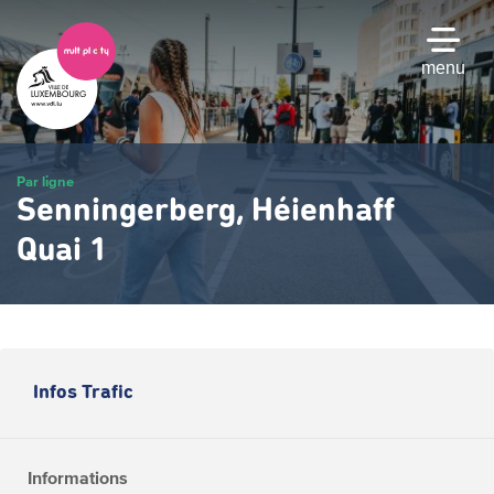
Passer
au
contenu
menu
principal
Par ligne
Senningerberg, Héienhaff
Quai 1
Infos Trafic
Informations