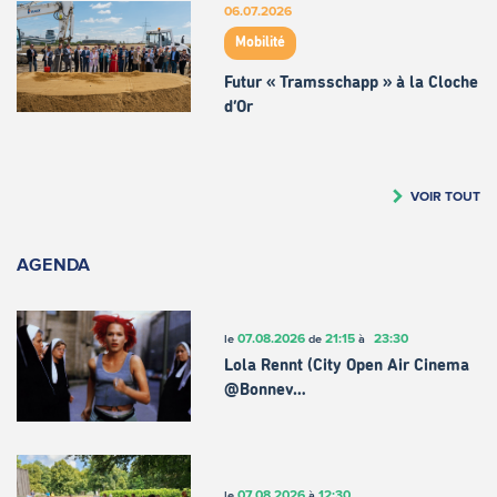
06.07.2026
Mobilité
Futur « Tramsschapp » à la Cloche
d’Or
VOIR TOUT
AGENDA
07.08.2026
21:15
23:30
le
de
à
Lola Rennt (City Open Air Cinema
@Bonnev…
07.08.2026
12:30
le
à