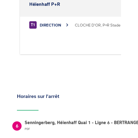
Héienhaff P+R
DIRECTION
CLOCHE D'OR, P+R Stade de Luxem
T1
Horaires
sur l'arrêt
Senningerberg, Héienhaff Quai 1 - Ligne 6 - BERTRAN
6
PDF