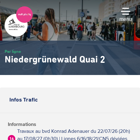
Passer
au
contenu
menu
principal
Par ligne
Niedergrünewald Quai 2
Infos Trafic
Informations
Travaux au bvd Konrad Adenauer du 22/07/26 (20h)
au 17/08/27 (0h30) | Lignes 6/16/18/21/CN5 déviées
16