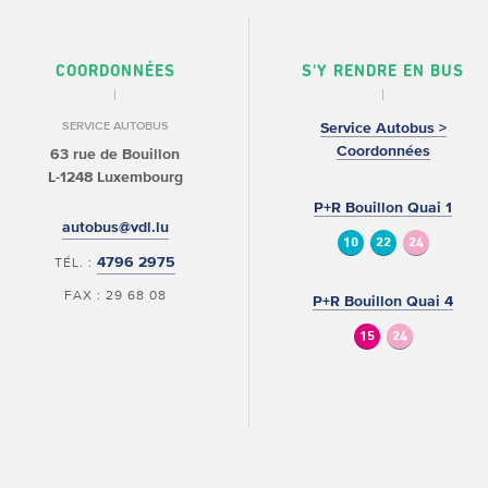
COORDONNÉES
S'Y RENDRE EN BUS
SERVICE AUTOBUS
Service Autobus >
Coordonnées
63 rue de Bouillon
L-1248 Luxembourg
P+R Bouillon Quai 1
autobus@vdl.lu
10
22
24
4796 2975
TÉL. :
FAX : 29 68 08
P+R Bouillon Quai 4
15
24