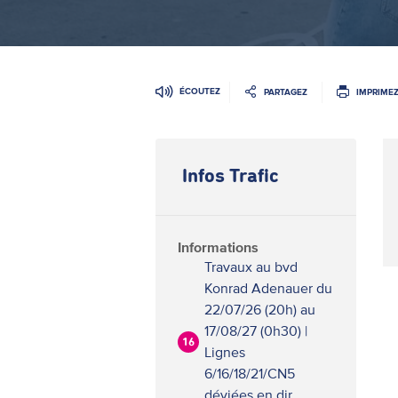
ÉCOUTEZ
PARTAGEZ
IMPRIME
Infos Trafic
Informations
Travaux au bvd
Konrad Adenauer du
22/07/26 (20h) au
17/08/27 (0h30) |
16
Lignes
6/16/18/21/CN5
déviées en dir.