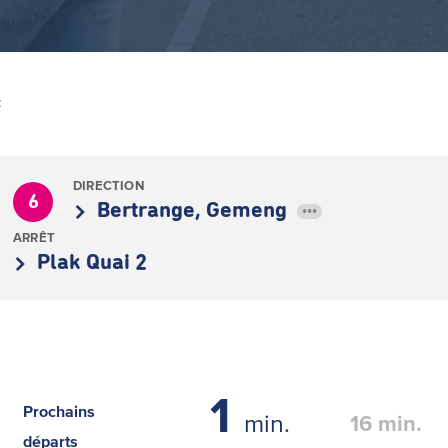
Z
DIRECTION
6
Bertrange, Gemeng
•••
ARRÊT
Plak Quai 2
1
Prochains
min.
16
min.
départs