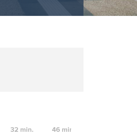
32
min.
46
min.