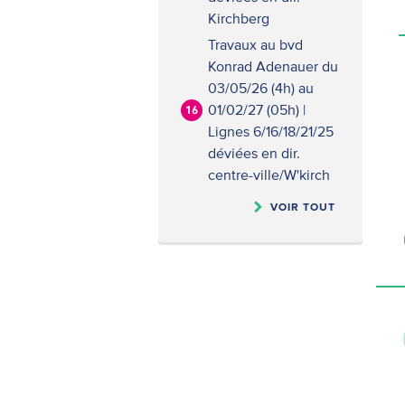
Kirchberg
Travaux au bvd
Konrad Adenauer du
03/05/26 (4h) au
01/02/27 (05h) |
16
Lignes 6/16/18/21/25
déviées en dir.
centre-ville/W'kirch
VOIR TOUT