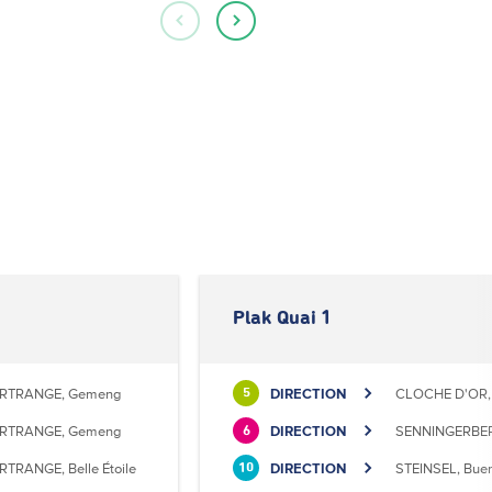
Plak Quai 1
RTRANGE, Gemeng
DIRECTION
CLOCHE D'OR, 
5
RTRANGE, Gemeng
DIRECTION
SENNINGERBER
6
RTRANGE, Belle Étoile
DIRECTION
STEINSEL, Bue
10