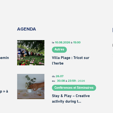
AGENDA
10.08.2026
15:00
le
à
Autres
chemin
Villa Plage : Tricot sur
l’herbe
26.07
du
30.08
23:59
au
à
-
2026
Conférences et Séminaires
p » à
Stay & Play – Creative
activity during t…