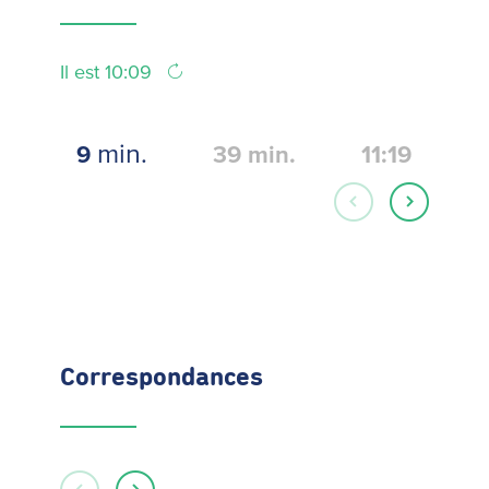
Il est 10:09
min.
9
39
min.
11:19
1
Correspondances