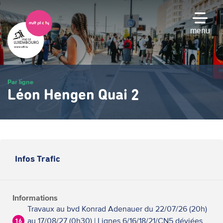
Passer
au
contenu
menu
principal
Par ligne
Léon Hengen Quai 2
Infos Trafic
Informations
Travaux au bvd Konrad Adenauer du 22/07/26 (20h)
au 17/08/27 (0h30) | Lignes 6/16/18/21/CN5 déviées
16