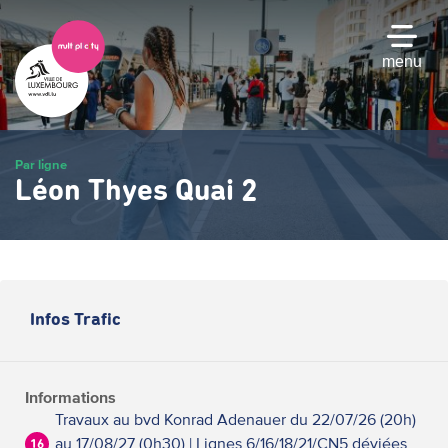
Passer
au
contenu
menu
principal
Par ligne
Léon Thyes Quai 2
Infos Trafic
Informations
Travaux au bvd Konrad Adenauer du 22/07/26 (20h)
au 17/08/27 (0h30) | Lignes 6/16/18/21/CN5 déviées
16