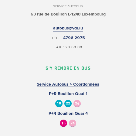
SERVICE AUTOBUS
63 rue de Bouillon
L-1248 Luxembourg
autobus@vdl.lu
4796 2975
TÉL. :
FAX : 29 68 08
S'Y RENDRE EN BUS
Service Autobus > Coordonnées
P+R Bouillon Quai 1
10
22
24
P+R Bouillon Quai 4
15
24