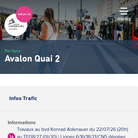
Passer
au
contenu
menu
principal
Par ligne
Avalon Quai 2
Infos Trafic
Informations
Travaux au bvd Konrad Adenauer du 22/07/26 (20h)
au 17/08/27 (0h30) | Lignes 6/16/18/21/CN5 déviées
16