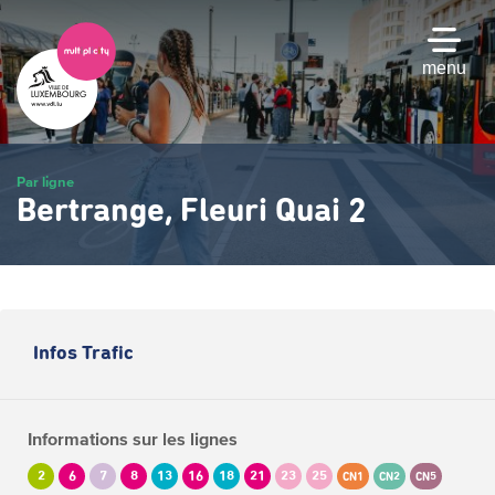
Passer
au
contenu
menu
principal
Par ligne
Bertrange, Fleuri Quai 2
Infos Trafic
Informations sur les lignes
2
6
7
8
13
16
18
21
23
25
CN1
CN2
CN5