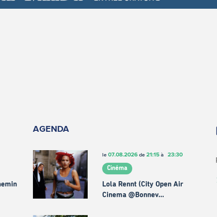
AGENDA
07.08.2026
21:15
23:30
le
de
à
Cinéma
chemin
Lola Rennt (City Open Air
Cinema @Bonnev…