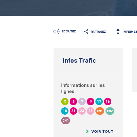
ÉCOUTEZ
PARTAGEZ
IMPRIME
Infos Trafic
Informations sur les
lignes
2
6
7
8
13
16
18
21
23
25
CN1
CN2
CN5
VOIR TOUT