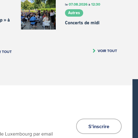
07.08.2026
12:30
le
à
Autres
p » à
Concerts de midi
VOIR TOUT
R TOUT
S'inscrire
e de Luxembourg par email