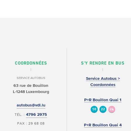
COORDONNÉES
S'Y RENDRE EN BUS
SERVICE AUTOBUS
Service Autobus >
Coordonnées
63 rue de Bouillon
L-1248 Luxembourg
P+R Bouillon Quai 1
autobus@vdl.lu
10
22
24
4796 2975
TÉL. :
FAX : 29 68 08
P+R Bouillon Quai 4