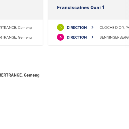
2
Franciscaines Quai 1
RTRANGE, Gemeng
DIRECTION
CLOCHE D'OR, P+
5
RTRANGE, Gemeng
DIRECTION
SENNINGERBERG, 
6
 - BERTRANGE, Gemeng