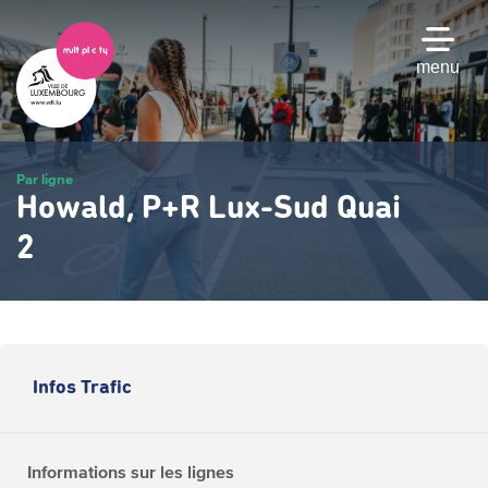
Passer
au
contenu
menu
principal
Par ligne
Howald, P+R Lux-Sud Quai
2
Infos Trafic
Informations sur les lignes