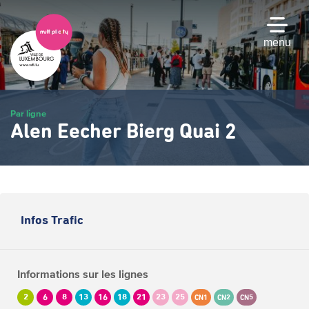
Passer
au
contenu
menu
principal
Par ligne
Alen Eecher Bierg Quai 2
Infos Trafic
Informations sur les lignes
2
6
8
13
16
18
21
23
25
CN1
CN2
CN5