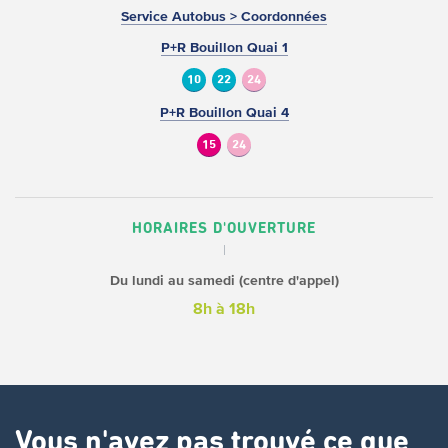
Service Autobus > Coordonnées
P+R Bouillon Quai 1
10
22
24
P+R Bouillon Quai 4
15
24
HORAIRES D'OUVERTURE
Du lundi au samedi (centre d'appel)
8h à 18h
Vous n'avez pas trouvé ce que