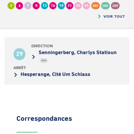
2
6
7
8
13
16
18
21
23
25
CN1
CN2
CN5
VOIR TOUT
DIRECTION
Senningerberg, Charlys Statioun
29
•••
ARRÊT
Hesperange, Cité Um Schlass
Correspondances