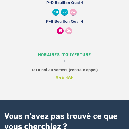
P+R Bouillon Quai 1
10
22
24
P+R Bouillon Quai 4
15
24
HORAIRES D'OUVERTURE
Du lundi au samedi (centre d'appel)
8h à 18h
Vous n'avez pas trouvé ce que
vous cherchiez ?