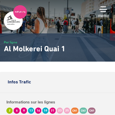
Passer
au
contenu
menu
principal
Par ligne
Al Molkerei Quai 1
Infos Trafic
Informations sur les lignes
2
6
8
13
16
18
21
23
25
CN1
CN2
CN5