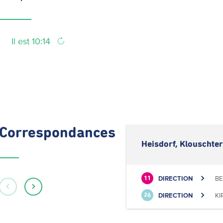
Il est 10:14
Correspondances
Heisdorf, Klouschter
DIRECTION
BE
11
DIRECTION
KI
26