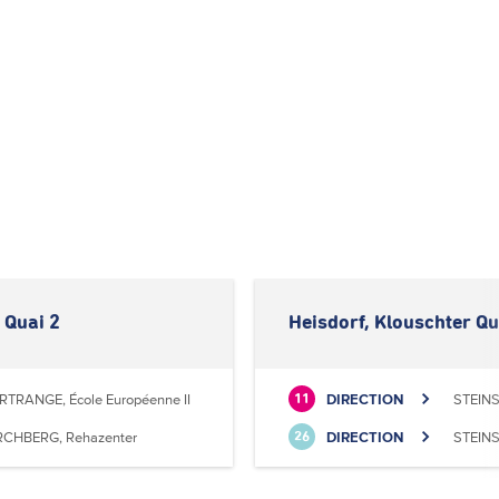
 Quai 2
Heisdorf, Klouschter Qu
RTRANGE, École Européenne II
DIRECTION
STEINS
11
RCHBERG, Rehazenter
DIRECTION
STEINS
26