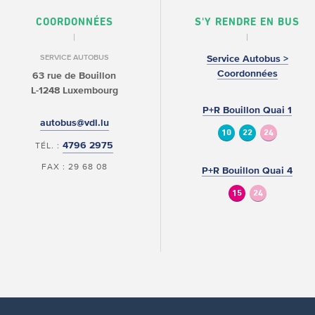
COORDONNÉES
S'Y RENDRE EN BUS
SERVICE AUTOBUS
Service Autobus >
Coordonnées
63 rue de Bouillon
L-1248 Luxembourg
P+R Bouillon Quai 1
autobus@vdl.lu
10
22
24
4796 2975
TÉL. :
FAX : 29 68 08
P+R Bouillon Quai 4
15
24