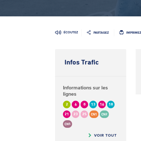
ÉCOUTEZ
PARTAGEZ
IMPRIME
Infos Trafic
Informations sur les
lignes
2
6
8
13
16
18
21
23
25
CN1
CN2
CN5
VOIR TOUT