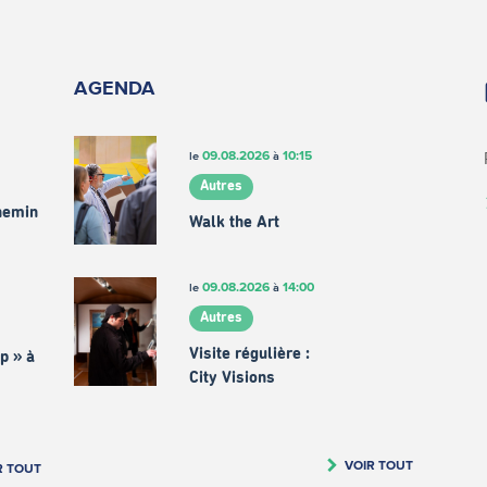
AGENDA
09.08.2026
10:15
le
à
Autres
chemin
Walk the Art
09.08.2026
14:00
le
à
Autres
Visite régulière :
p » à
City Visions
VOIR TOUT
R TOUT