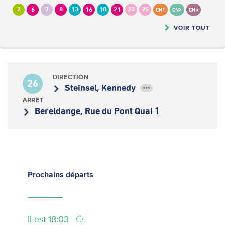
2
6
7
8
13
16
18
21
23
25
CN1
CN2
CN5
VOIR TOUT
DIRECTION
26
Steinsel, Kennedy
•••
ARRÊT
Bereldange, Rue du Pont Quai 1
Prochains
départs
Il est 18:03