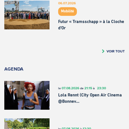
06.07.2026
Mobilité
Futur « Tramsschapp » à la Cloche
d’Or
VOIR TOUT
AGENDA
07.08.2026
21:15
23:30
le
de
à
Lola Rennt (City Open Air Cinema
@Bonnev…
07.08.2026
12:30
le
à