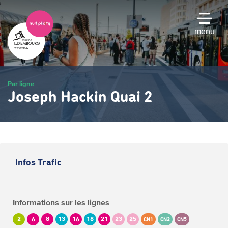
Passer
au
contenu
menu
principal
Par ligne
Joseph Hackin Quai 2
Infos Trafic
Informations sur les lignes
2
6
8
13
16
18
21
23
25
CN1
CN2
CN5