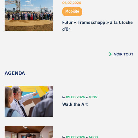
06.07.2026
Mobilité
Futur « Tramsschapp » à la Cloche
d’Or
VOIR TOUT
AGENDA
09.08.2026
10:15
le
à
Walk the Art
09.08.2026
14:00
le
à