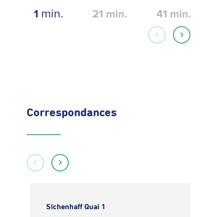
min.
1
21
min.
41
min.
Correspondances
Sichenhaff Quai 1