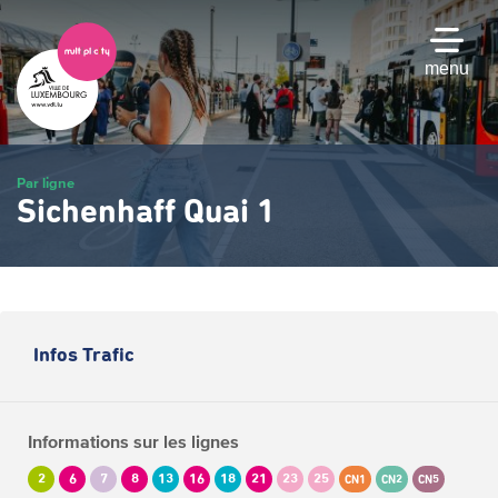
Passer
au
contenu
menu
principal
Par ligne
Sichenhaff Quai 1
Infos Trafic
Informations sur les lignes
2
6
7
8
13
16
18
21
23
25
CN1
CN2
CN5