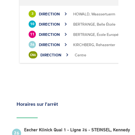
DIRECTION
HOWALD, Waassertuerm
3
DIRECTION
BERTRANGE, Belle Étoile
10
DIRECTION
BERTRANGE, École Européenne II
11
DIRECTION
KIRCHBERG, Rehazenter
26
DIRECTION
Centre
CN6
Horaires
sur l'arrêt
Eecher Klinick Quai 1 - Ligne 26 - STEINSEL, Kennedy
26