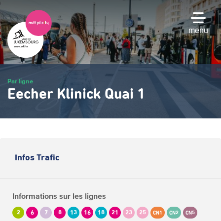
Passer
au
contenu
menu
principal
Par ligne
Eecher Klinick Quai 1
Infos Trafic
Informations sur les lignes
2
6
7
8
13
16
18
21
23
25
CN1
CN2
CN5