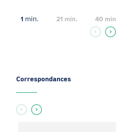
min.
1
21
min.
40
min.
Correspondances