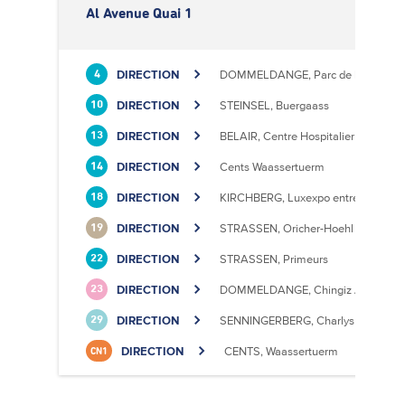
Al Avenue Quai 1
DIRECTION
DOMMELDANGE, Parc de l'Europe
4
DIRECTION
STEINSEL, Buergaass
10
DIRECTION
BELAIR, Centre Hospitalier
13
DIRECTION
Cents Waassertuerm
14
DIRECTION
KIRCHBERG, Luxexpo entrée Sud
18
DIRECTION
STRASSEN, Oricher-Hoehl
19
DIRECTION
STRASSEN, Primeurs
22
DIRECTION
DOMMELDANGE, Chingiz Aitmatov
23
DIRECTION
SENNINGERBERG, Charlys Statioun
29
DIRECTION
CENTS, Waassertuerm
CN1