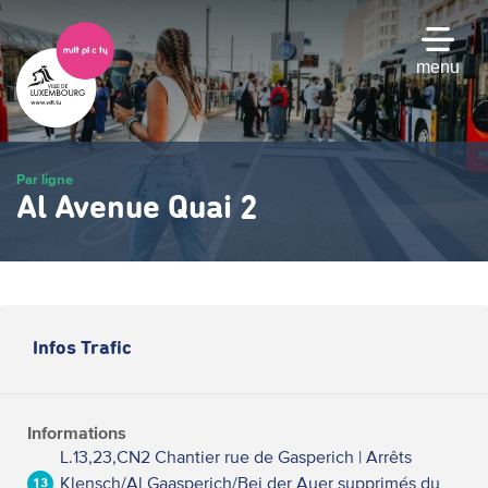
Passer
au
contenu
menu
principal
Par ligne
Al Avenue Quai 2
Infos Trafic
Informations
L.13,23,CN2 Chantier rue de Gasperich | Arrêts
Klensch/Al Gaasperich/Bei der Auer supprimés du
13