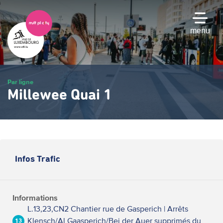
Passer
au
contenu
menu
principal
Par ligne
Millewee Quai 1
Infos Trafic
Informations
L.13,23,CN2 Chantier rue de Gasperich | Arrêts
Klensch/Al Gaasperich/Bei der Auer supprimés du
13