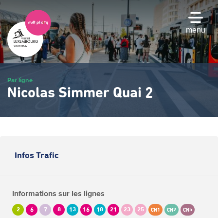
Passer
au
contenu
menu
principal
Par ligne
Nicolas Simmer Quai 2
Infos Trafic
Informations sur les lignes
2
6
7
8
13
16
18
21
23
25
CN1
CN2
CN5