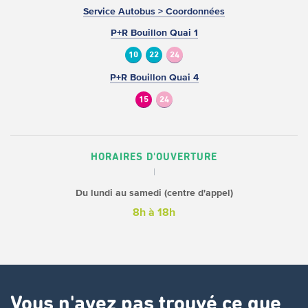
Service Autobus > Coordonnées
P+R Bouillon Quai 1
10
22
24
P+R Bouillon Quai 4
15
24
HORAIRES D'OUVERTURE
Du lundi au samedi (centre d'appel)
8h à 18h
Vous n'avez pas trouvé ce que