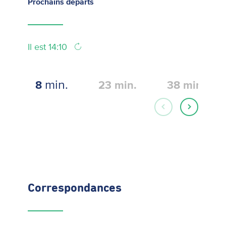
Prochains
départs
Il est 14:10
min.
8
23
min.
38
min.
Correspondances