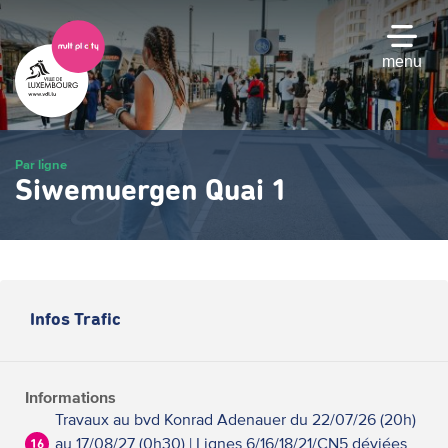
Passer
au
contenu
menu
principal
Par ligne
Siwemuergen Quai 1
Infos Trafic
Informations
Travaux au bvd Konrad Adenauer du 22/07/26 (20h)
au 17/08/27 (0h30) | Lignes 6/16/18/21/CN5 déviées
16