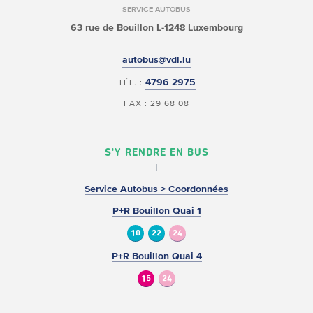
SERVICE AUTOBUS
63 rue de Bouillon
L-1248 Luxembourg
autobus@vdl.lu
4796 2975
TÉL. :
FAX : 29 68 08
S'Y RENDRE EN BUS
Service Autobus > Coordonnées
P+R Bouillon Quai 1
10
22
24
P+R Bouillon Quai 4
15
24