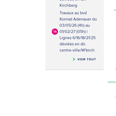
Kirchberg
Travaux au bvd
Konrad Adenauer du
03/05/26 (4h) au
01/02/27 (05h) |
16
Lignes 6/16/18/21/25
déviées en dir.
centre-ville/W'kirch
VOIR TOUT