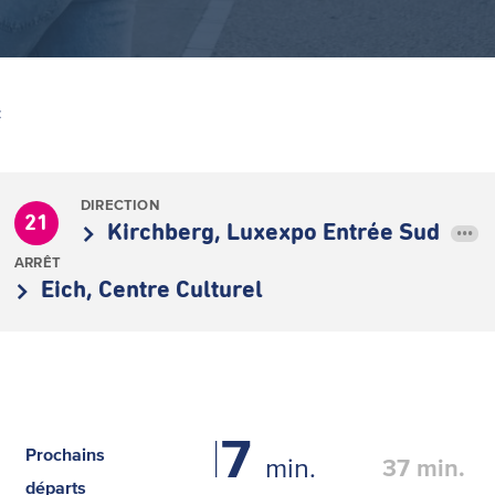
Z
DIRECTION
21
Kirchberg, Luxexpo Entrée Sud
•••
ARRÊT
Eich, Centre Culturel
17
Prochains
min.
37
min.
départs