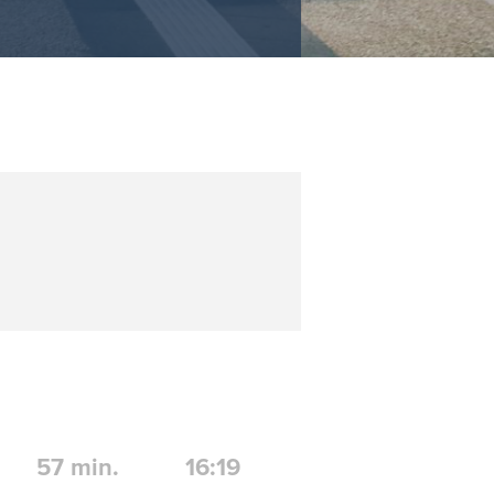
57
min.
16:19