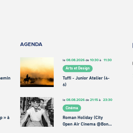
AGENDA
08.08.2026
10:30
11:30
le
de
à
Arts et Design
chemin
Tuffi - Junior Atelier (4-
6)
08.08.2026
21:15
23:30
le
de
à
Cinéma
p » à
Roman Holiday (City
Open Air Cinema @Bon…