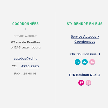
COORDONNÉES
S'Y RENDRE EN BUS
SERVICE AUTOBUS
Service Autobus >
Coordonnées
63 rue de Bouillon
L-1248 Luxembourg
P+R Bouillon Quai 1
autobus@vdl.lu
10
22
24
4796 2975
TÉL. :
FAX : 29 68 08
P+R Bouillon Quai 4
15
24