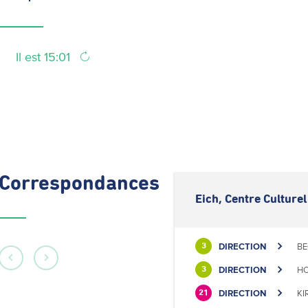
Il est 15:01
Correspondances
Eich, Centre Culturel
DIRECTION
BE
3
DIRECTION
HO
3
DIRECTION
KI
21