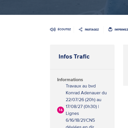
ÉCOUTEZ
PARTAGEZ
IMPRIME
Infos Trafic
Informations
Travaux au bvd
Konrad Adenauer du
22/07/26 (20h) au
17/08/27 (0h30) |
16
Lignes
6/16/18/21/CN5
déviées en dir.