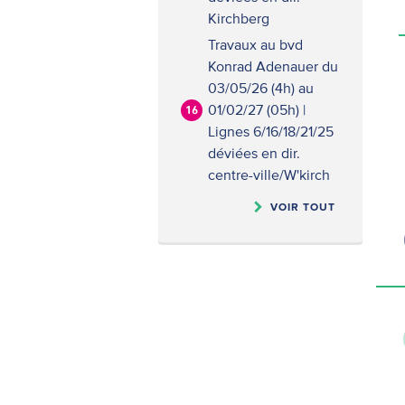
Kirchberg
Travaux au bvd
Konrad Adenauer du
03/05/26 (4h) au
01/02/27 (05h) |
16
Lignes 6/16/18/21/25
déviées en dir.
centre-ville/W'kirch
VOIR TOUT