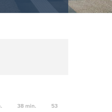
.
38
min.
53
min.