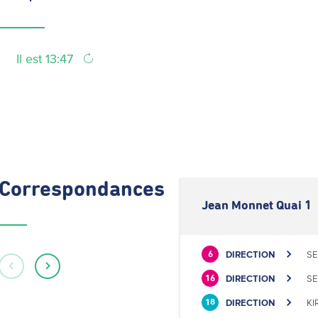
Il est 13:47
Correspondances
Jean Monnet Quai 1
DIRECTION
SE
6
DIRECTION
SE
16
DIRECTION
KI
18