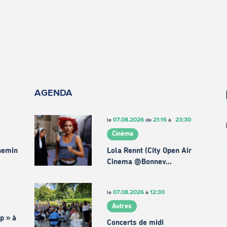
AGENDA
07.08.2026
21:15
23:30
le
de
à
Cinéma
chemin
Lola Rennt (City Open Air
Cinema @Bonnev…
07.08.2026
12:30
le
à
Autres
p » à
Concerts de midi