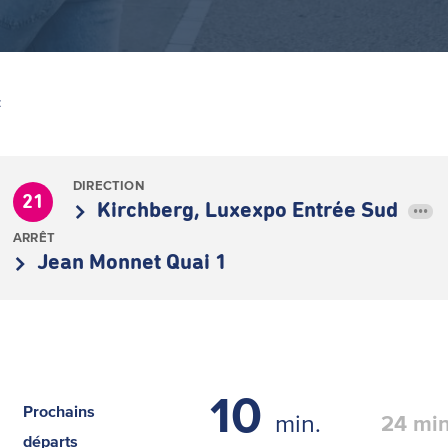
Z
DIRECTION
21
Kirchberg, Luxexpo Entrée Sud
•••
ARRÊT
Jean Monnet Quai 1
10
Prochains
min.
24
min
départs