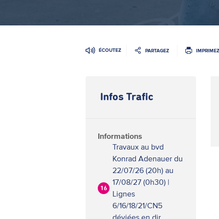
ÉCOUTEZ
PARTAGEZ
IMPRIME
Infos Trafic
Informations
Travaux au bvd
Konrad Adenauer du
22/07/26 (20h) au
17/08/27 (0h30) |
16
Lignes
6/16/18/21/CN5
déviées en dir.