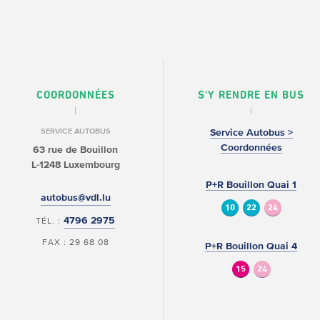
COORDONNÉES
S'Y RENDRE EN BUS
SERVICE AUTOBUS
Service Autobus >
Coordonnées
63 rue de Bouillon
L-1248 Luxembourg
P+R Bouillon Quai 1
autobus@vdl.lu
10
22
24
4796 2975
TÉL. :
FAX : 29 68 08
P+R Bouillon Quai 4
15
24