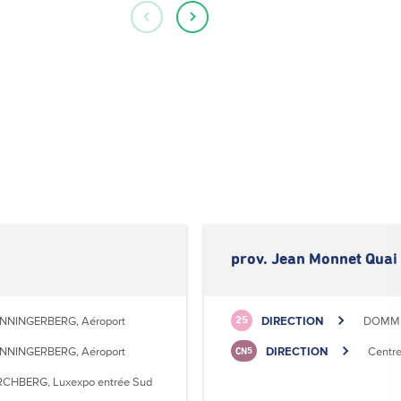
prov. Jean Monnet Quai
NNINGERBERG, Aéroport
DIRECTION
DOMME
25
NNINGERBERG, Aéroport
DIRECTION
Centr
CN5
RCHBERG, Luxexpo entrée Sud