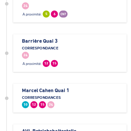
24
A proximité:
5
6
CN7
Barrière Quai 3
CORRESPONDANCE
24
A proximité:
12
15
Marcel Cahen Quai 1
CORRESPONDANCES
10
12
15
24