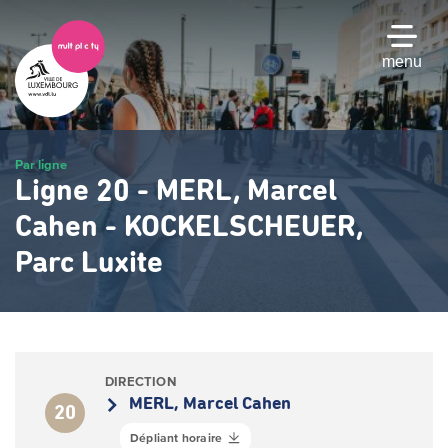
Passer
au
contenu
menu
principal
Par ligne
Ligne 20 - MERL, Marcel
Cahen - KOCKELSCHEUER,
Parc Luxite
DIRECTION
MERL, Marcel Cahen
20
Dépliant horaire