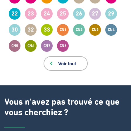
22
23
24
25
26
27
29
30
32
33
CN1
CN2
CN3
CN4
CN5
CN6
CN7
CN8
Voir tout
Vous n'avez pas trouvé ce que
vous cherchiez ?