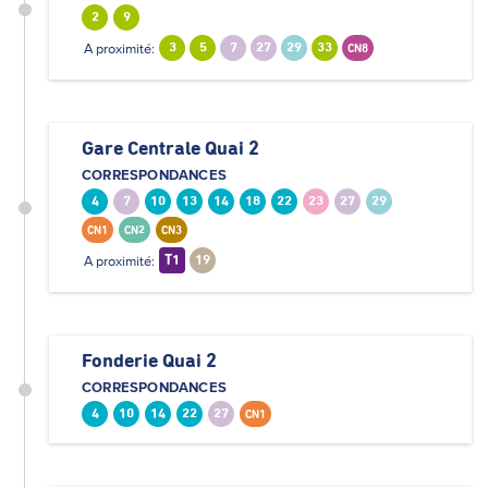
2
9
A proximité:
3
5
7
27
29
33
CN8
Gare Centrale Quai 2
CORRESPONDANCES
4
7
10
13
14
18
22
23
27
29
CN1
CN2
CN3
A proximité:
T1
19
Fonderie Quai 2
CORRESPONDANCES
4
10
14
22
27
CN1