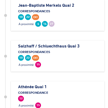
Jean-Baptiste Merkels Quai 2
CORRESPONDANCES
10
22
CN1
A proximité:
4
14
27
Salzhaff / Schluechthaus Quai 3
CORRESPONDANCES
10
22
CN1
A proximité:
15
Athénée Quai 1
CORRESPONDANCE
12
A proximité:
15