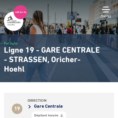
Passer
au
contenu
menu
principal
Par ligne
Ligne 19 - GARE CENTRALE
- STRASSEN, Oricher-
Hoehl
DIRECTION
Gare Centrale
19
Dépliant horaire