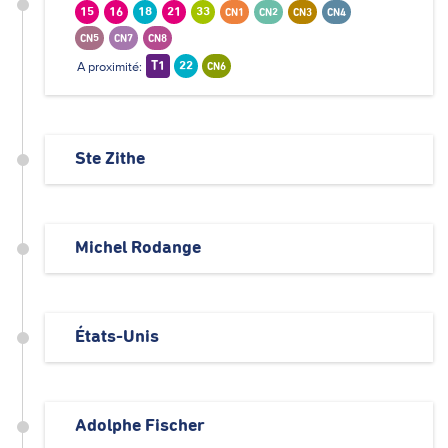
15
16
18
21
33
CN1
CN2
CN3
CN4
CN5
CN7
CN8
A proximité:
T1
22
CN6
Ste Zithe
Michel Rodange
États-Unis
Adolphe Fischer