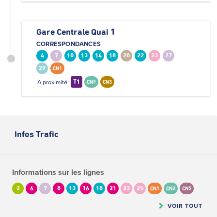
Gare Centrale Quai 1
CORRESPONDANCES
4
7
10
13
14
18
20
22
23
27
29
CN1
A proximité:
T1
CN2
CN3
Infos Trafic
Informations sur les lignes
2
6
7
8
13
16
18
21
23
25
CN1
CN2
CN5
VOIR TOUT