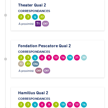
Theater Quai 2
CORRESPONDANCES
2
3
4
33
A proximité:
T1
CN7
Fondation Pescatore Quai 2
CORRESPONDANCES
2
3
4
6
8
12
16
18
21
30
32
33
CN4
A proximité:
CN5
CN7
Hamilius Quai 2
CORRESPONDANCES
2
3
4
6
8
9
10
11
12
14