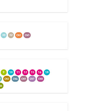
30
32
CN1
CN5
9
10
11
12
15
16
18
2
CN3
CN4
CN5
CN7
CN8
N6