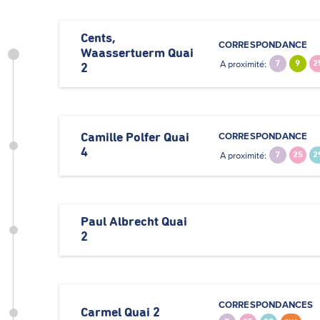
Cents,
CORRESPONDANCE
Waassertuerm Quai
A proximité:
7
9
2
2
CORRESPONDANCE
Camille Polfer Quai
4
A proximité:
7
25
2
Paul Albrecht Quai
2
CORRESPONDANCES
Carmel Quai 2