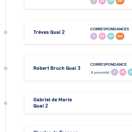
7
25
29
CN1
CORRESPONDANCES
Trèves Quai 2
7
25
29
CN1
CORRESPONDANCE
Robert Bruch Quai 3
A proximité:
7
25
2
Gabriel de Marie
Quai 2