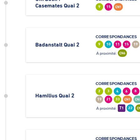
Casemates Quai 2
9
15
CN1
CORRESPONDANCES
Badanstalt Quai 2
9
10
11
15
19
A proximité:
CN6
CORRESPONDANCES
2
3
4
6
8
Hamilius Quai 2
19
21
33
CN1
CN
A proximité:
T1
22
C
CORRESPONDANCES