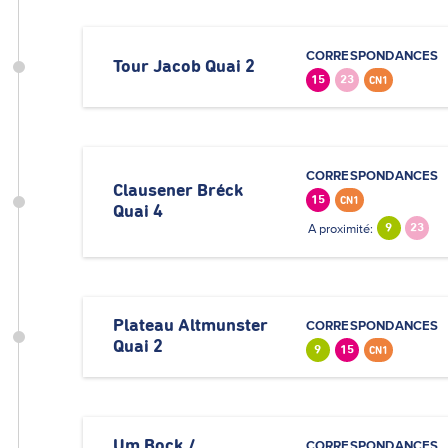
CORRESPONDANCES
Tour Jacob Quai 2
15
23
CN1
CORRESPONDANCES
Clausener Bréck
15
CN1
Quai 4
A proximité:
9
23
Plateau Altmunster
CORRESPONDANCES
Quai 2
9
15
CN1
Um Bock /
CORRESPONDANCES