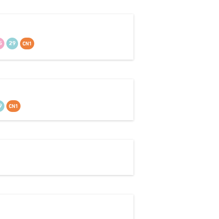
5
29
CN1
9
CN1