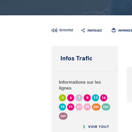
ÉCOUTEZ
PARTAGEZ
IMPRIME
Infos Trafic
Informations sur les
lignes
2
6
7
8
13
16
18
21
23
25
CN1
CN2
CN5
VOIR TOUT