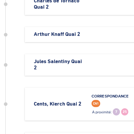
Charles de Tornaco
Quai 2
Arthur Knaff Quai 2
Jules Salentiny Quai
2
CORRESPONDANCE
Cents, Kierch Quai 2
CN1
A proximité:
7
25