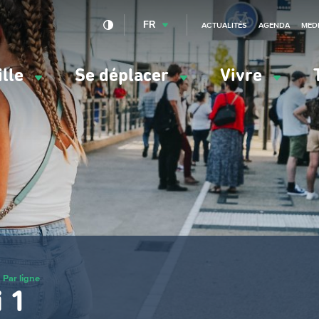
FR
ACTUALITÉS
AGENDA
MED
ille
Se déplacer
Vivre
vigation
ncipale
Par ligne
 1