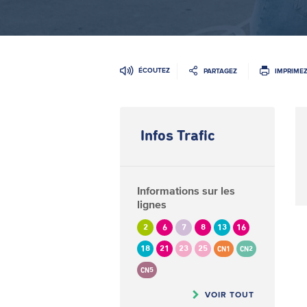
ÉCOUTEZ
PARTAGEZ
IMPRIME
Infos Trafic
Informations sur les
lignes
2
6
7
8
13
16
18
21
23
25
CN1
CN2
CN5
VOIR TOUT