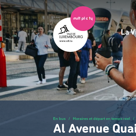
Passer
au
contenu
principal
La V
Na
pri
En bus
/
Horaires et départ en temps réel
/
Al Avenue Quai