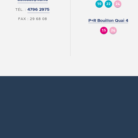
10
22
24
4796 2975
TÉL. :
FAX : 29 68 08
P+R Bouillon Quai 4
15
24