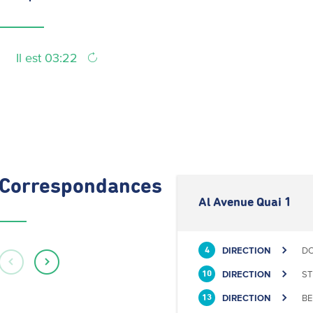
Il est 03:22
Correspondances
Al Avenue Quai 1
DIRECTION
DO
4
DIRECTION
ST
10
DIRECTION
BE
13